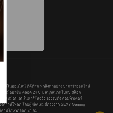
 คาสิโนออนไลน์ ที่ดีที่สุด ทุกสิ่งทุกอย่าง บาคาร่าออนไลน์
ทีมงานมืออาชีพ ตลอด 24 ชม. สนุกสนานไปกับ สล็อต
งามเหมือนเล่นในคาสิโนจริง รองรับทั้ง คอมพิวเตอร์
ม่ต้องดาวน์โหลด โดยผู้ผลิตเกมส์ตรงจาก SEXY Gaming
ให้คำปรึกษาตลอด 24 ชม.