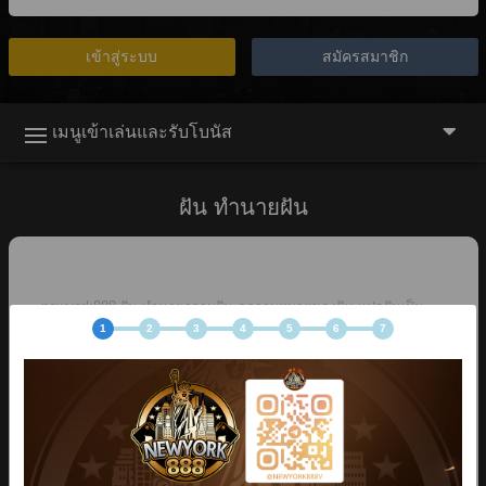
เข้าสู่ระบบ
สมัครสมาชิก
โปรโมชั่น
ฝัน ทำนายฝัน
คาสิโนสด
ฝัน ทำนายความฝัน แปลความหมาย
เปิดไพ่เสี่ยงโชค
newyork888 ฝัน ทำนายความฝัน ดูความหมายของฝัน แปลฝันเป็น
กงล้อลุ้นโชค
ตัวเลข ฝันบอกเลข โดยหมอดูผู้เชี่ยวชาญ
1
2
3
4
5
6
7
บริการทำนายฝัน
แนะนำเพื่อน
✅ ทำนายความหมายของฝัน
แรงกิ้ง
✅ แปลฝันเป็นตัวเลข
รางวัลประจำเดือน