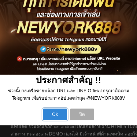
วดล่าสุด
แบ่งรัฐบาล อัพเดทรวดเร็ว ถูกต้อง แม่นยำ
กำลังโหลดผลหวย...
กลับหน้าหลัก
ประกาศสำคัญ !!
NEWYORK888G.COM
ช่วงนี้บางเครือข่ายบล็อก URL และ LINE Official กรุณาติดตาม
Telegram เพื่อรับประกาศอัปเดตล่าสุด
@NEWYORK888V
บริการลูกค้าทุกวัน 7 วัน 24 ชั่วโมง ไม่มีวันหยุด (7x24hr) บาคาร่า
รูเล็ต ไฮโล เสือมังกร ถ่ายทอดสดส่งตรงจากไต้หวัน บริการด้วย
Ok
ปิด
ออนไลน์ แจ็ตพอตแตกทุกวันมากที่สุด พร้อมหน้าคาเว็บที่สีสันสวย
แท็บเล็ต รวมถึงมือถือ ios android เล่นเกมส์ง่ายผ่าน HTML5 ไ
สามารถทดลองเล่น DEMO ก่อนได้ มีเจ้าหน้าที่ด้านเทคนิค คอย